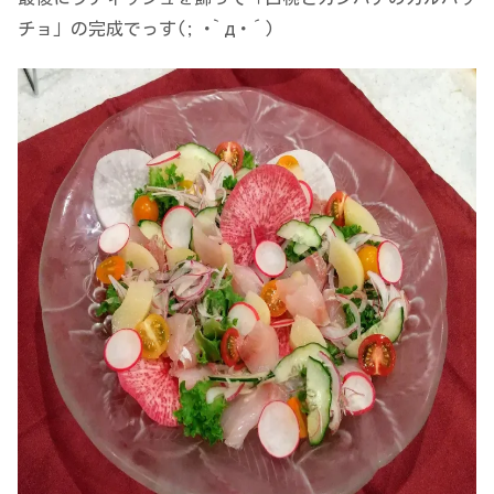
チョ」の完成でっす(; ･`д･´)