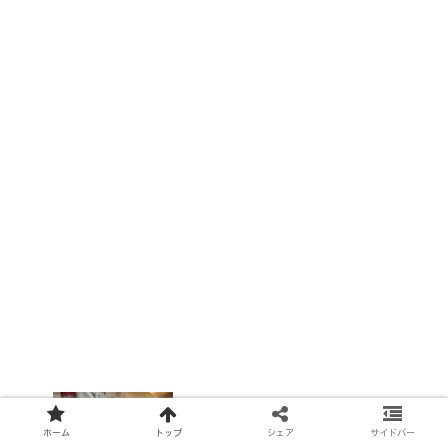
🐭シェフが作る！はちみつの甘み広がる
ホーム
トップ
シェア
サイドバー
カリふわっ食パンの作り方・レシピ