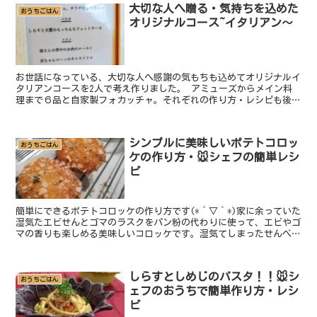
大切な人へ贈る・気持ちを込めた
おうちごはん
オリジナルコース~イタリアン～
お世話になっている、大切な人へ感謝の気もちも込めてオリジナルイ
タリアンコースを2人で考え作りました。 アミューズからメイン料
理まで６品と自家製フォカッチャ。それぞれの作り方・レシピも後々
アップしていくので大切なあの人へ作ってあげてくださいね
シンプルに美味しいポテトコロッ
おうちごはん
ケの作り方・🐭シェフの簡単レシ
ピ
簡単にできるポテトコロッケの作り方です(*´▽｀*)家に余っていた
湿気たエビせんとゴマのラスクをパン粉の代わりに使って、エビやゴ
マの香りも楽しめる美味しいコロッケです。湿気てしまったせんべい
がありましたら是非作ってみてくださいね。
しらすとしめじのパスタ！！🐭シ
おうちごはん
ェフのおうちで簡単作り方・レシ
ピ