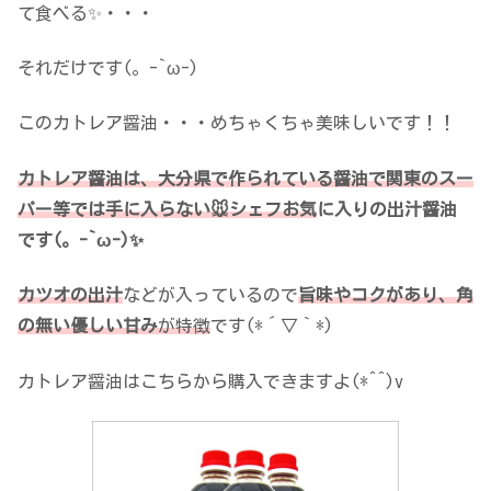
て食べる✨・・・
それだけです(。-`ω-)
このカトレア醤油・・・めちゃくちゃ美味しいです！！
カトレア醤油は、大分県で作られている醤油で関東のスー
パー等では手に入らない🐭シェフお気
に入りの出汁醤油
です(。-`ω-)✨
カツオの出汁
などが入っているので
旨味やコクがあり、角
の無い優しい甘み
が特徴
です(*´▽｀*)
カトレア醤油はこちらから購入できますよ(*^^)v