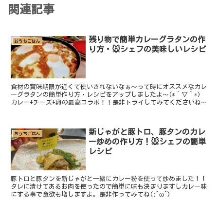
関連記事
残り物で簡単カレーグラタンの作
おうちごはん
り方・🐭シェフの美味しいレシピ
食材の賞味期限が近くて使いきれないなぁ～って時にオススメなカレ
ーグラタンの簡単作り方・レシピをアップしましたよ～(*´▽｀*)
カレー+チーズ+卵の最高コラボ！！是非トライしてみてくださいね
～(^^♪
新じゃがと豚トロ、豚タンのカレ
おうちごはん
ー炒めの作り方！🐭シェフの簡単
レシピ
豚トロと豚タンを新じゃがと一緒にカレー粉を使って炒めました！！
タレに漬けてあるお肉を使ったので簡単に味も決まりますしカレー味
にする事で食欲も増しますよ。是非作ってみてね(;^ω^)