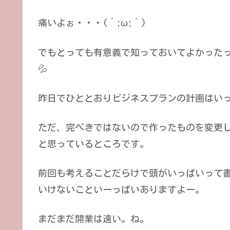
痛いよぉ・・・(´;ω;｀)
でもとっても有意義で知っておいてよかった
💦
昨日でひととおりビジネスプランの計画はい
ただ、完ぺきではないので作ったものを変更
と思っているところです。
前回も考えることだらけで頭がいっぱいって
いけないこといーっぱいありますよー。
まだまだ開業は遠い。ね。